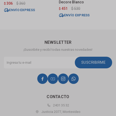
Decore Blanco
C
306
$
360
$
451
$
530
$
$
ENVÍO EXPRESS
ENVÍO EXPRESS
NEWSLETTER
¡Suscribite y recibí todas nuestras novedades!
SUSCRIBIRME




CONTACTO
2401 35 32
Justicia 2077, Montevideo