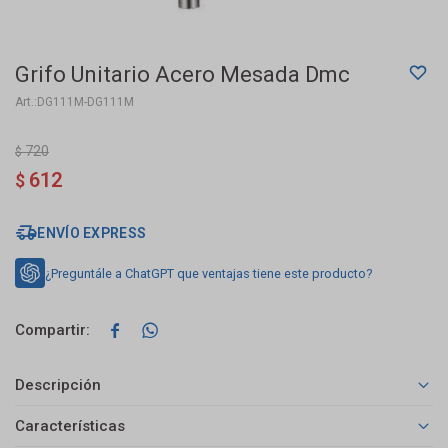
Grifo Unitario Acero Mesada Dmc
DG111M-DG111M
720
$
612
$
ENVÍO EXPRESS
¿Preguntále a ChatGPT que ventajas tiene este producto?


Descripción
Características