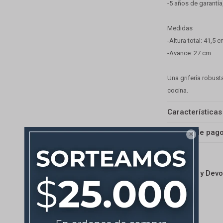
-5 años de garantía
Medidas
-Altura total: 41,5 
-Avance: 27 cm
Una grifería robust
cocina.
Características
Medios de pag

Envíos
Cambios y Devo