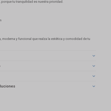
, porque tu tranquilidad es nuestra prioridad.
cm
a, moderna y funcional que realza la estética y comodidad de tu
o
luciones