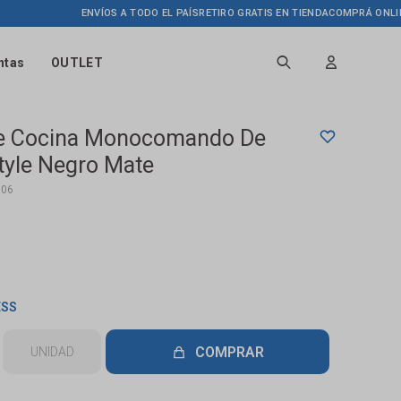
ENVÍOS A TODO EL PAÍS
RETIRO GRATIS EN TIENDA
COMPRÁ ONLINE HAST
ntas
OUTLET
De Cocina Monocomando De
yle Negro Mate
706
ESS
COMPRAR
UNIDAD