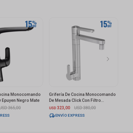
 Cocina Monocomando
Grifería De Cocina Monocomando
Grif
v Epuyen Negro Mate
De Mesada Click Con Filtro
De M
Purificador Cromado
USD
365,00
323,00
USD
380,00
USD
USD
PRESS
ENVÍO EXPRESS
E