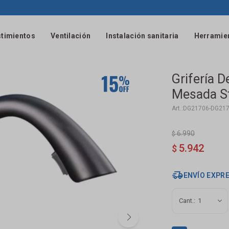
timientos
Ventilación
Instalación sanitaria
Herramie
Grifería 
Mesada St
DG21706-DG21
6.990
$
5.942
$
ENVÍO EXPR
1