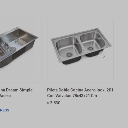
cina Dream Simple
Pileta Doble Cocina Acero Inox. 201
Pile
Acero
Con Valvulas 78x43x21 Cm
Acer
2.530
$
USD
PRESS
E