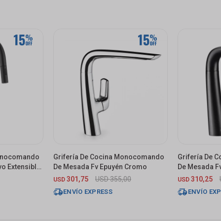
Monocomando
Grifería De Cocina Monocomando
Grifería De
o Extensible
De Mesada Fv Epuyén Cromo
De Mesada F
301,75
USD
355,00
310,25
USD
USD
ENVÍO EXPRESS
ENVÍO EX