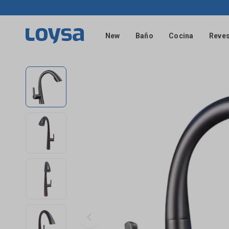
New
Baño
Cocina
Reves