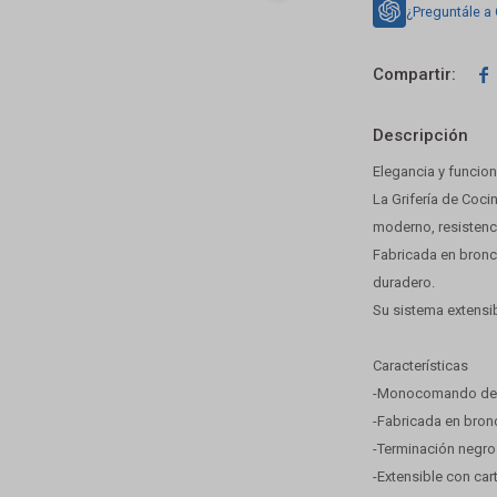
¿Preguntále a

Descripción
Elegancia y funcion
La Grifería de Co
moderno, resistenci
Fabricada en bronc
duradero.
Su sistema extensib
Características
-Monocomando de me
-Fabricada en bronce
-Terminación negro 
-Extensible con car