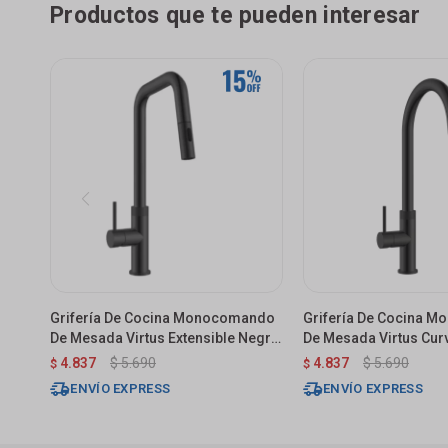
Productos que te pueden interesar
Grifería De Cocina Monocomando
Grifería De Cocina 
De Mesada Virtus Extensible Negro
De Mesada Virtus Curv
Mate
Negro Mate
4.837
$
5.690
4.837
$
5.690
$
$
ENVÍO EXPRESS
ENVÍO EXPRESS