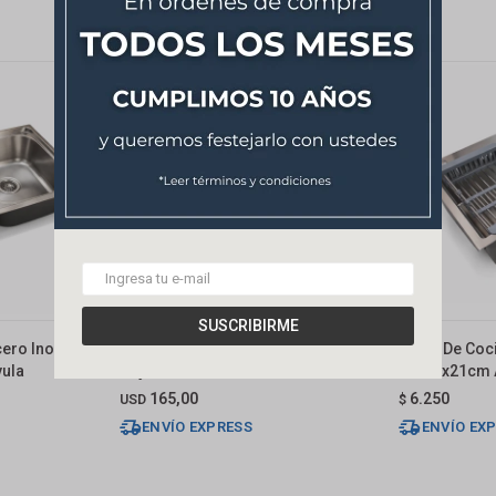
SUSCRIBIRME
cero Inox. 304
Pileta De Cocina Simple C/guarda
Pileta De Co
vula
Objetos 75x45x22cm
68x45x21cm 
165,00
6.250
USD
$
ENVÍO EXPRESS
ENVÍO EX