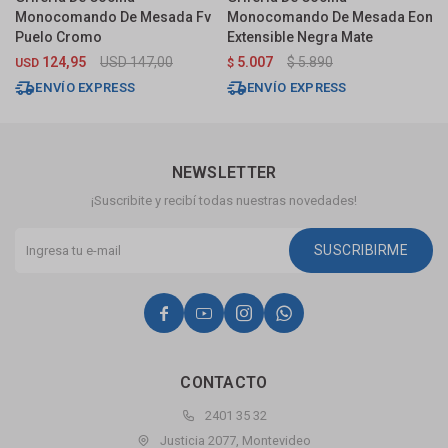
Monocomando De Mesada Fv
Monocomando De Mesada Eon
M
Puelo Cromo
Extensible Negra Mate
V
M
124,95
USD
147,00
5.007
$
5.890
USD
$
$
ENVÍO EXPRESS
ENVÍO EXPRESS
NEWSLETTER
¡Suscribite y recibí todas nuestras novedades!
SUSCRIBIRME




CONTACTO
2401 35 32
Justicia 2077, Montevideo