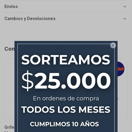
Envíos
Cambios y Devoluciones

Completá tu compra
Grifería De Cocina
Grifería De Cocina
G