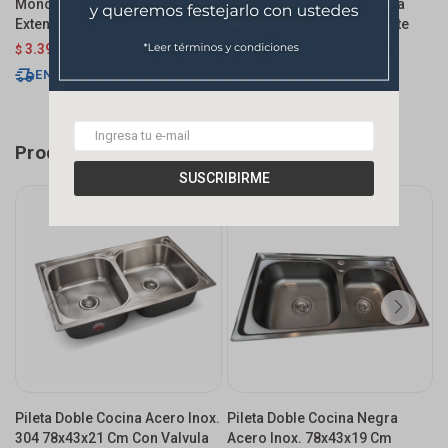
Monocomando De Mesada
Monocomando De Mesada
M
Extensible Negra Texturizada
Chef Pico Móvil Negro Mate
V
3.392
$
3.990
3.493
$
4.990
$
$
$
ENVÍO EXPRESS
ENVÍO EXPRESS
Productos que te pueden interesar
SUSCRIBIRME
Pileta Doble Cocina Acero Inox.
Pileta Doble Cocina Negra
P
304 78x43x21 Cm Con Valvula
Acero Inox. 78x43x19 Cm
8