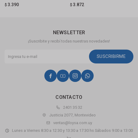
3.390
3.872
$
$
$
NEWSLETTER
¡Suscribite y recibí todas nuestras novedades!
SUSCRIBIRME




CONTACTO
2401 35 32
Justicia 2077, Montevideo
ventas@loysa.com.uy
Lunes a Viernes 8:30 a 12:30 y 13:30 a 17:30 hs Sábados 9:00 a 13:00