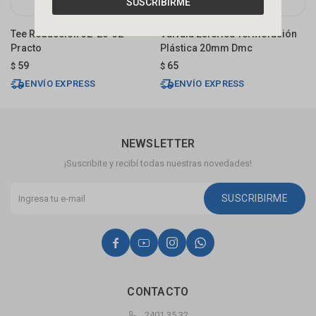
SUSCRIBIRME
Tee Reducción 32-25-32
Válvula Esférica Termofusión
T
Practo
Plástica 20mm Dmc
$
59
65
$
$
ENVÍO EXPRESS
ENVÍO EXPRESS
NEWSLETTER
¡Suscribite y recibí todas nuestras novedades!
SUSCRIBIRME




CONTACTO
2401 35 32