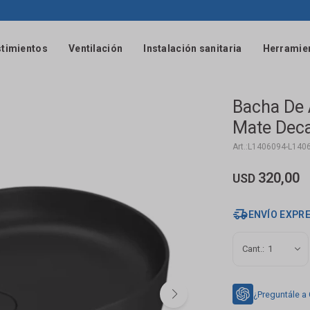
timientos
Ventilación
Instalación sanitaria
Herramie
Bacha De
Mate Dec
L1406094-L140
320,00
USD
ENVÍO EXPR
1
¿Preguntále a