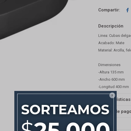

Descripción
Linea: Cubas delg
Acabado: Mate
Material: Arcilla, f
Dimensiones
-Altura 135 mm
-Ancho 600 mm
-Longitud 400 mm

Características
Medios de pag
Envíos