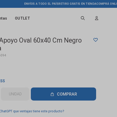
ENVÍOS A TODO EL PAÍS
RETIRO GRATIS EN TIENDA
COMPRÁ ONLINE HA
ntas
OUTLET
 Apoyo Oval 60x40 Cm Negro
a
6094
ESS
COMPRAR
UNIDAD
 ChatGPT que ventajas tiene este producto?