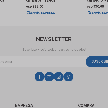
eca
Cm Barbante Deca
Cm Negro Ma
325,00
330,00
USD
USD
ENVÍO EXPRESS
ENVÍO EX
NEWSLETTER
¡Suscribite y recibí todas nuestras novedades!
SUSCRIB




EMPRESA
COMPRA