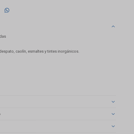

adas
eldespato, caolín, esmaltes y tintes inorgánicos.
o