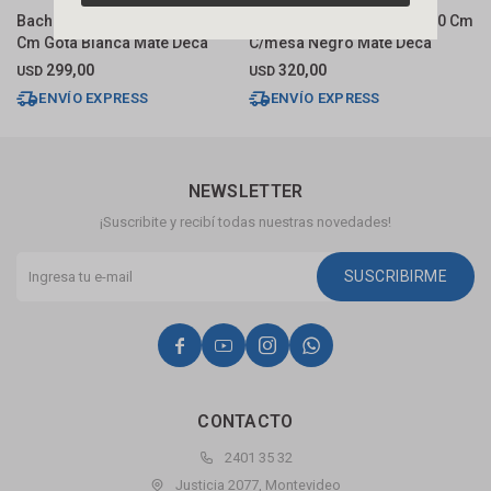
Bacha De Apoyo Redonda 50
Bacha De Apoyo Oval 60x40 Cm
B
Cm Gota Blanca Mate Deca
C/mesa Negro Mate Deca
N
299,00
320,00
USD
USD
U
ENVÍO EXPRESS
ENVÍO EXPRESS
NEWSLETTER
¡Suscribite y recibí todas nuestras novedades!
SUSCRIBIRME




CONTACTO
2401 35 32
Justicia 2077, Montevideo