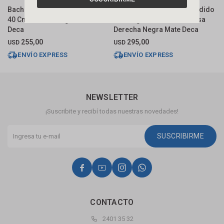
Bacha De Sobreponer Redonda
Bacha De Apoyo O Suspendido
B
40 Cm Bicolor Negro Mate
Rectangular 50 X 30 C/mesa
5
Deca
Derecha Negra Mate Deca
D
255,00
295,00
USD
USD
U
ENVÍO EXPRESS
ENVÍO EXPRESS
NEWSLETTER
¡Suscribite y recibí todas nuestras novedades!
SUSCRIBIRME




CONTACTO
2401 35 32