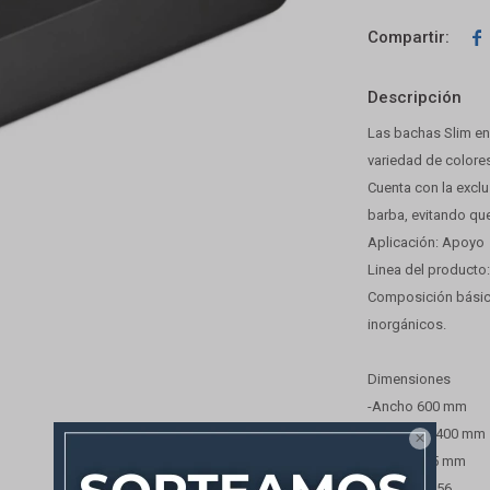

Descripción
Las bachas Slim en
variedad de colore
Cuenta con la exclu
barba, evitando qu
Aplicación: Apoyo
Linea del producto:
Composición básica:
inorgánicos.
Dimensiones
-Ancho 600 mm
-Longitud: 400 mm

-Altura: 135 mm
-Peso: 14.656