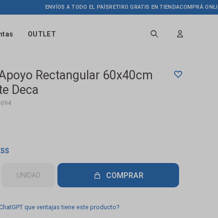
ENVÍOS A TODO EL PAÍS
RETIRO GRATIS EN TIENDA
COMPRÁ ONLINE HA
ntas
OUTLET
 Apoyo Rectangular 60x40cm
te Deca
6094
ESS
COMPRAR
UNIDAD
 ChatGPT que ventajas tiene este producto?