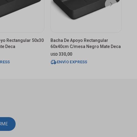
yo Rectangular 50x30
Bacha De Apoyo Rectangular
Bach
te Deca
60x40cm C/mesa Negro Mate Deca
80x4
Dec
330,00
USD
USD
PRESS
ENVÍO EXPRESS
IRME