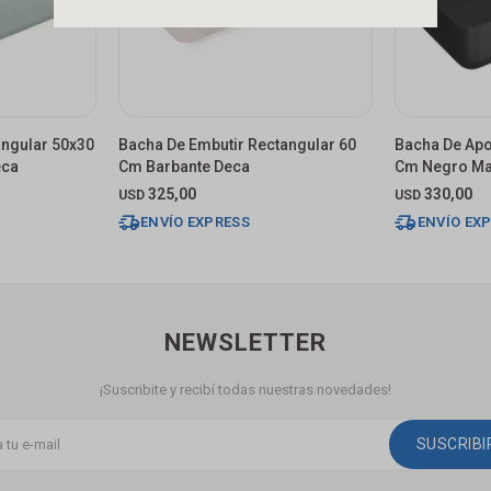
ngular 50x30
Bacha De Embutir Rectangular 60
Bacha De Apo
eca
Cm Barbante Deca
Cm Negro Ma
325,00
330,00
USD
USD
ENVÍO EXPRESS
ENVÍO EX
NEWSLETTER
¡Suscribite y recibí todas nuestras novedades!
SUSCRIB