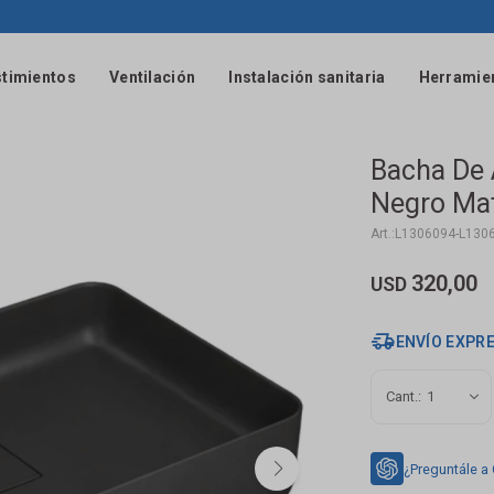
timientos
Ventilación
Instalación sanitaria
Herramie
Bacha De
Negro Ma
L1306094-L130
320,00
USD
ENVÍO EXPR
1
¿Preguntále a