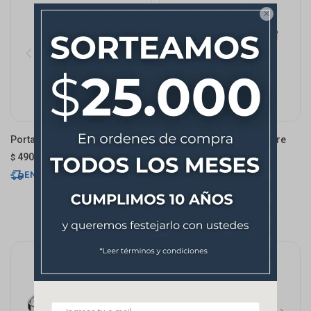

Portarrollo Oro Future
Portarrollo Red Gold Future
490
490
$
$
ENVÍO EXPRESS
ENVÍO EXPRESS