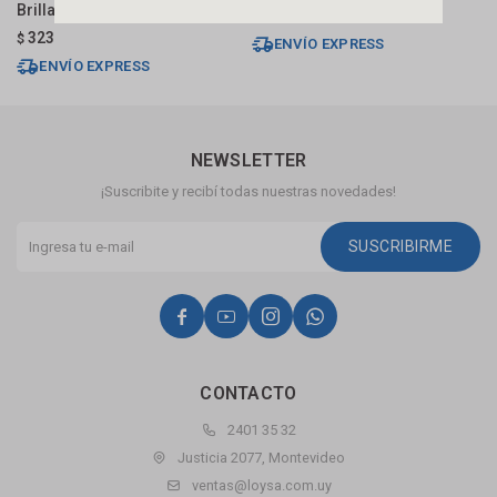
Brillante
B
340
$
323
$
$
ENVÍO EXPRESS
ENVÍO EXPRESS
NEWSLETTER
¡Suscribite y recibí todas nuestras novedades!
SUSCRIBIRME




CONTACTO
2401 35 32
Justicia 2077, Montevideo
ventas@loysa.com.uy