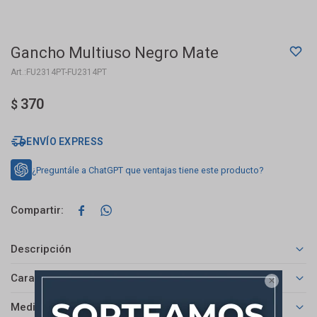
Gancho Multiuso Negro Mate
FU2314PT-FU2314PT
370
$
ENVÍO EXPRESS
¿Preguntále a ChatGPT que ventajas tiene este producto?


Descripción
Características

Medios de pago