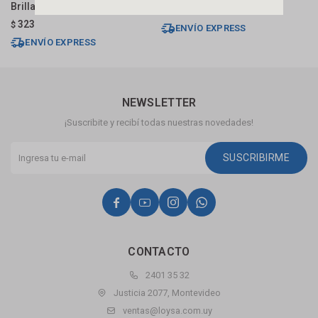
Brillante
B
340
$
323
$
$
ENVÍO EXPRESS
ENVÍO EXPRESS
NEWSLETTER
¡Suscribite y recibí todas nuestras novedades!
SUSCRIBIRME




CONTACTO
2401 35 32
Justicia 2077, Montevideo
ventas@loysa.com.uy