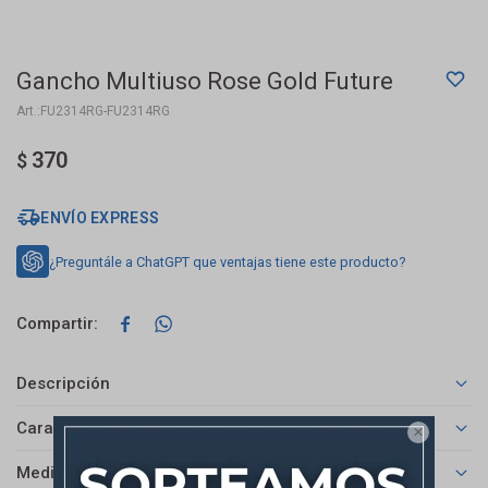
Gancho Multiuso Rose Gold Future
FU2314RG-FU2314RG
370
$
ENVÍO EXPRESS
¿Preguntále a ChatGPT que ventajas tiene este producto?


Descripción
Características

Medios de pago