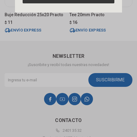
Buje Reducción 25x20 Practo
Tee 20mm Practo
T
11
16
$
$
$
ENVÍO EXPRESS
ENVÍO EXPRESS
NEWSLETTER
¡Suscribite y recibí todas nuestras novedades!
SUSCRIBIRME




CONTACTO
2401 35 32