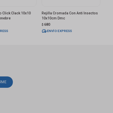
so Click Clack 10x10
Rejilla Cromada Con Anti Insectos
Reji
enebre
10x10cm Dmc
10x
680
68
$
$
PRESS
ENVÍO EXPRESS
E
IRME