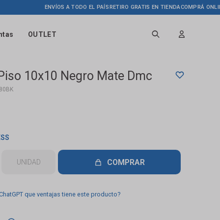
ENVÍOS A TODO EL PAÍS
RETIRO GRATIS EN TIENDA
COMPRÁ ONLINE HA
ntas
OUTLET
e Piso 10x10 Negro Mate Dmc
80BK
ESS
COMPRAR
UNIDAD
 ChatGPT que ventajas tiene este producto?