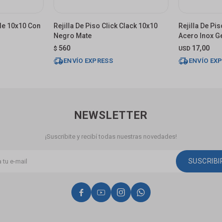
ble 10x10 Con
Rejilla De Piso Click Clack 10x10
Rejilla De Pi
Negro Mate
Acero Inox G
560
17,00
$
USD
ENVÍO EXPRESS
ENVÍO EX
NEWSLETTER
¡Suscribite y recibí todas nuestras novedades!
SUSCRIB



