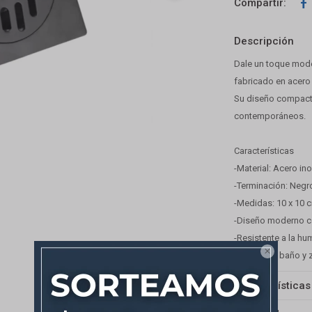

Descripción
Dale un toque mode
fabricado en acero
Su diseño compacto
contemporáneos.
Características
-Material: Acero in
-Terminación: Negr
-Medidas: 10 x 10 
-Diseño moderno co
-Resistente a la hum

-Apto para baño y 
Características