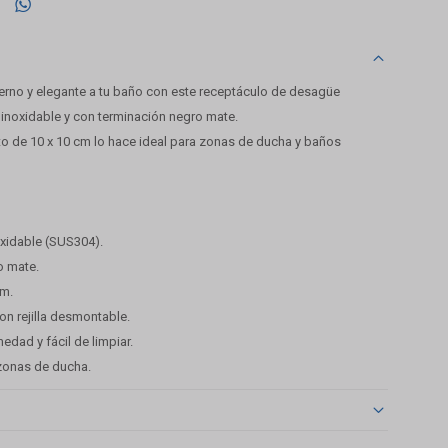

rno y elegante a tu baño con este receptáculo de desagüe
 inoxidable y con terminación negro mate.
 de 10 x 10 cm lo hace ideal para zonas de ducha y baños
oxidable (SUS304).
o mate.
cm.
n rejilla desmontable.
edad y fácil de limpiar.
zonas de ducha.