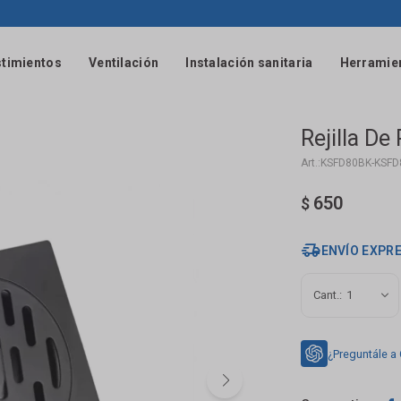
timientos
Ventilación
Instalación sanitaria
Herramie
Rejilla D
KSFD80BK-KSFD
650
$
ENVÍO EXPR
1
¿Preguntále a