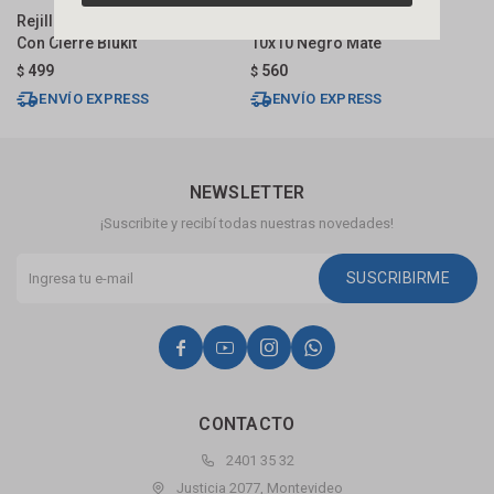
Rejilla Acero Inoxidable 10x10
Rejilla De Piso Click Clack
R
Con Cierre Blukit
10x10 Negro Mate
R
499
560
$
$
$
ENVÍO EXPRESS
ENVÍO EXPRESS
NEWSLETTER
¡Suscribite y recibí todas nuestras novedades!
SUSCRIBIRME




CONTACTO
2401 35 32
Justicia 2077, Montevideo