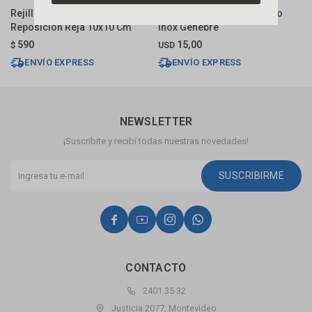
Rejilla Bronce Cromada
Rejilla De Piso 10x10 Acero
R
Reposición Reja 10x10 Cm
Inox Genebre
R
590
15,00
$
USD
$
ENVÍO EXPRESS
ENVÍO EXPRESS
NEWSLETTER
¡Suscribite y recibí todas nuestras novedades!
SUSCRIBIRME




CONTACTO
2401 35 32
Justicia 2077, Montevideo