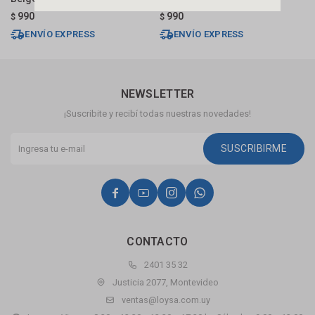
990
990
$
$
$
ENVÍO EXPRESS
ENVÍO EXPRESS
NEWSLETTER
¡Suscribite y recibí todas nuestras novedades!
SUSCRIBIRME




CONTACTO
2401 35 32
Justicia 2077, Montevideo
ventas@loysa.com.uy