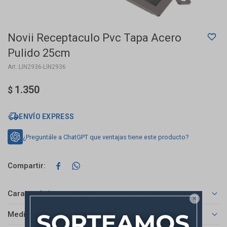
Novii Receptaculo Pvc Tapa Acero
Pulido 25cm
LIN2936-LIN2936
1.350
$
ENVÍO EXPRESS
¿Preguntále a ChatGPT que ventajas tiene este producto?


Características

Medios de pago