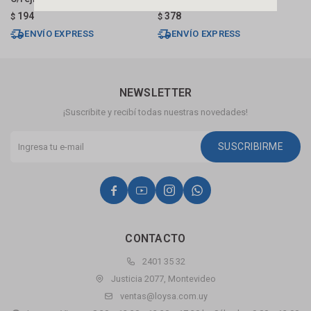
194
378
$
$
$
ENVÍO EXPRESS
ENVÍO EXPRESS
NEWSLETTER
¡Suscribite y recibí todas nuestras novedades!
SUSCRIBIRME




CONTACTO
2401 35 32
Justicia 2077, Montevideo
ventas@loysa.com.uy