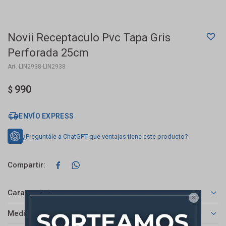
Novii Receptaculo Pvc Tapa Gris
Perforada 25cm
LIN2938-LIN2938
990
$
ENVÍO EXPRESS
¿Preguntále a ChatGPT que ventajas tiene este producto?


Características

Medios de pago