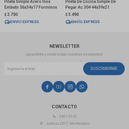
Pileta Simple Acero Inox
Pileta De Cocina Simple De
P
Embutir 56x34x17 Forminox
Pegar Ac.304 44x39x21
A
2.750
3.490
$
$
U
ENVÍO EXPRESS
ENVÍO EXPRESS
NEWSLETTER
¡Suscribite y recibí todas nuestras novedades!
SUSCRIBIRME




CONTACTO
2401 35 32
Justicia 2077, Montevideo