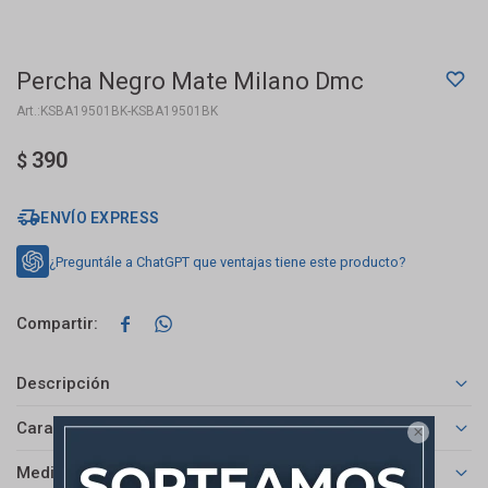
Percha Negro Mate Milano Dmc
KSBA19501BK-KSBA19501BK
390
$
ENVÍO EXPRESS
¿Preguntále a ChatGPT que ventajas tiene este producto?


Descripción
Características

Medios de pago