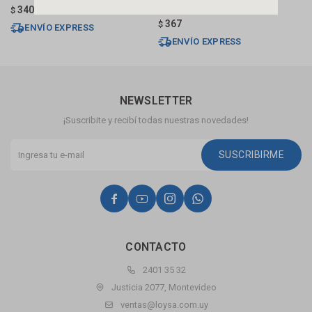
Brillante
F
340
$
367
$
$
ENVÍO EXPRESS
ENVÍO EXPRESS
NEWSLETTER
¡Suscribite y recibí todas nuestras novedades!
SUSCRIBIRME




CONTACTO
2401 35 32
Justicia 2077, Montevideo
ventas@loysa.com.uy