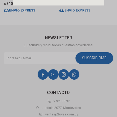
B
310
313
$
$
$
ENVÍO EXPRESS
ENVÍO EXPRESS
NEWSLETTER
¡Suscribite y recibí todas nuestras novedades!
SUSCRIBIRME




CONTACTO
2401 35 32
Justicia 2077, Montevideo
ventas@loysa.com.uy