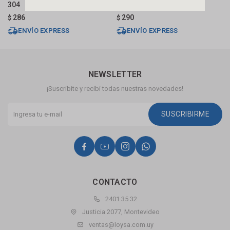
304
Mate Gc
G
286
290
$
$
$
ENVÍO EXPRESS
ENVÍO EXPRESS
NEWSLETTER
¡Suscribite y recibí todas nuestras novedades!
SUSCRIBIRME




CONTACTO
2401 35 32
Justicia 2077, Montevideo
ventas@loysa.com.uy