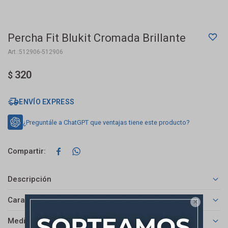
Percha Fit Blukit Cromada Brillante
512906-512906
320
$
ENVÍO EXPRESS
¿Preguntále a ChatGPT que ventajas tiene este producto?


Descripción
Características

Medios de pago