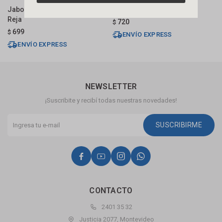
Jabonera De Acero Cromado
Jabonera Dorado Future
J
Reja
720
$
$
699
$
ENVÍO EXPRESS
ENVÍO EXPRESS
NEWSLETTER
¡Suscribite y recibí todas nuestras novedades!
SUSCRIBIRME




CONTACTO
2401 35 32
Justicia 2077, Montevideo