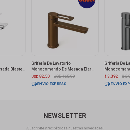
Grifería De Lavatorio
Grifería De L
ada Blaster
Monocomando De Mesada Elar
Monocomando
Bronce Cepillado
Grafito
82,50
USD
165,00
3.392
$
3.
USD
$
ENVÍO EXPRESS
ENVÍO EX
NEWSLETTER
¡Suscribite y recibí todas nuestras novedades!