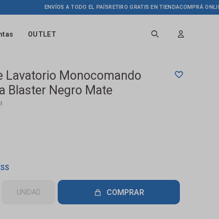
ENVÍOS A TODO EL PAÍS
RETIRO GRATIS EN TIENDA
COMPRÁ ONLINE HAST
ntas
OUTLET
De Lavatorio Monocomando
 Blaster Negro Mate
M
ESS
COMPRAR
UNIDAD