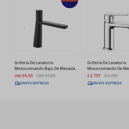
Griferia De Lavatorio
Grifería De Lavatorio
Monocomando Bajo De Mesada
Monocomando De Mes
Marbella Negro Mate
Cromado Brillante
69,30
USD
99,00
2.797
$
3.290
USD
$
ENVÍO EXPRESS
ENVÍO EXPRESS