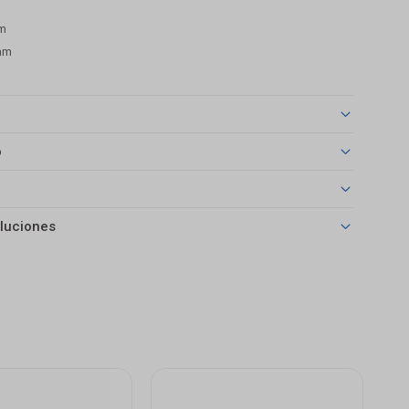
mm
 mm
o
luciones