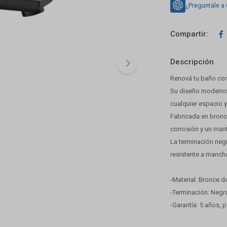
¿Preguntále a

Descripción
Renová tu baño co
Su diseño moderno
cualquier espacio y
Fabricada en bronce
corrosión y un mant
La terminación neg
resistente a manch
-Material: Bronce de
-Terminación: Negro
-Garantía: 5 años, 