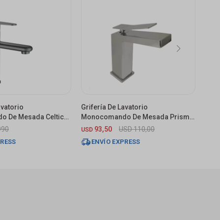
avatorio
Grifería De Lavatorio
Grif
 De Mesada Celtic
Monocomando De Mesada Prisma
Mon
Cromada
Atti
990
93,50
USD
110,00
3.
USD
$
PRESS
ENVÍO EXPRESS
E