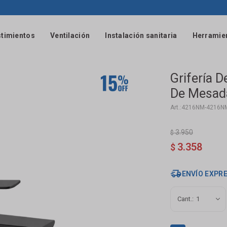
timientos
Ventilación
Instalación sanitaria
Herramie
Grifería 
De Mesada
4216NM-4216N
3.950
$
3.358
$
ENVÍO EXPR
1