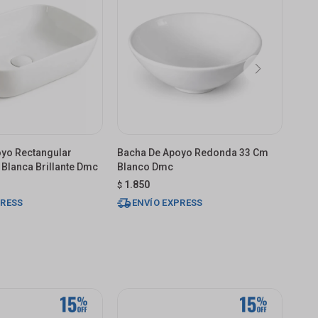
yo Rectangular
Bacha De Apoyo Redonda 33 Cm
Bac
Blanca Brillante Dmc
Blanco Dmc
C/me
1.850
3.
$
$
PRESS
ENVÍO EXPRESS
E