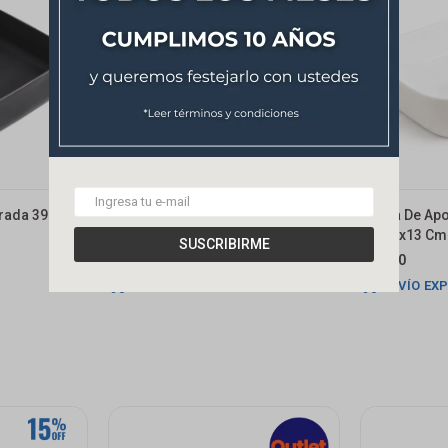
rada 39 Cm
Bacha De Apoyo Oval 41x33 Cm
Bacha De Apo
Blanco Brillante Dmc
46x36x13 Cm 
SUSCRIBIRME
1.755
2.690
$
$
ENVÍO EXPRESS
ENVÍO EX