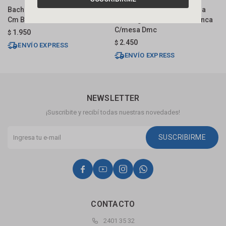
Bacha De Apoyo Cuadrada 38
Bacha Apoyo O Suspendida
B
Cm Blanco Brillo Dmc
Rectangular 36x25 Cm Blanca
C
C/mesa Dmc
1.950
$
$
2.450
$
ENVÍO EXPRESS
ENVÍO EXPRESS
NEWSLETTER
¡Suscribite y recibí todas nuestras novedades!
SUSCRIBIRME




CONTACTO
2401 35 32