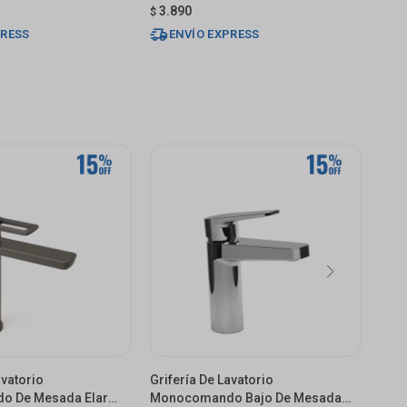
3.890
3.
$
$
PRESS
ENVÍO EXPRESS
E
avatorio
Grifería De Lavatorio
Grif
 De Mesada Elar
Monocomando Bajo De Mesada
Mon