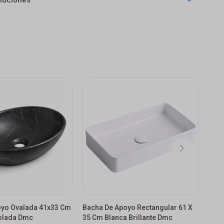
luciones
oyo Ovalada 41x33 Cm
Bacha De Apoyo Rectangular 61 X
Bac
olada Dmc
35 Cm Blanca Brillante Dmc
C/m