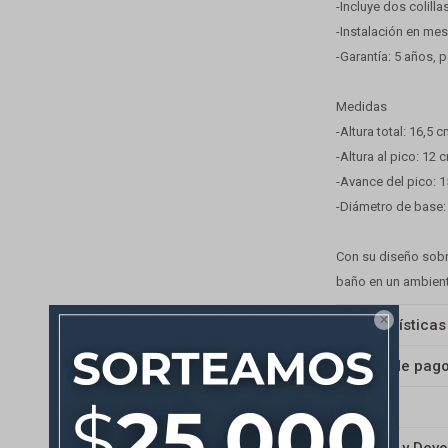
-Incluye dos colill
-Instalación en me
-Garantía: 5 años, 
Medidas
-Altura total: 16,5 
-Altura al pico: 12 
-Avance del pico: 
-Diámetro de base:
Con su diseño sobri
baño en un ambient

Características
Medios de pag
Envíos