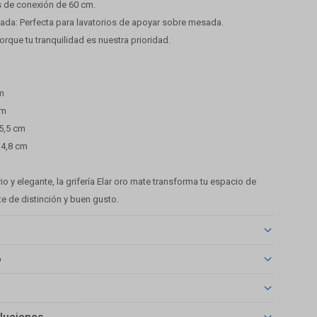
as de conexión de 60 cm.
sada: Perfecta para lavatorios de apoyar sobre mesada.
porque tu tranquilidad es nuestra prioridad.
cm
cm
15,5 cm
 4,8 cm
o y elegante, la grifería Elar oro mate transforma tu espacio de
e de distinción y buen gusto.
o