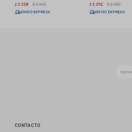
Negro Mate
Grafito
3.358
$
3.950
3.392
$
3.990
$
$
ENVÍO EXPRESS
ENVÍO EXPRESS
CONTACTO