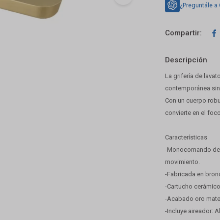
¿Preguntále a

Descripción
La grifería de lava
contemporánea sin r
Con un cuerpo robu
convierte en el fo
Características
-Monocomando de m
movimiento.
-Fabricada en bronce
-Cartucho cerámico:
-Acabado oro mate: 
-Incluye aireador: 