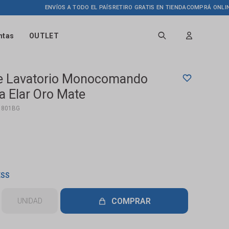
ENVÍOS A TODO EL PAÍS
RETIRO GRATIS EN TIENDA
COMPRÁ ONLINE HASTA
ntas
OUTLET
De Lavatorio Monocomando
 Elar Oro Mate
1801BG
ESS
COMPRAR
UNIDAD