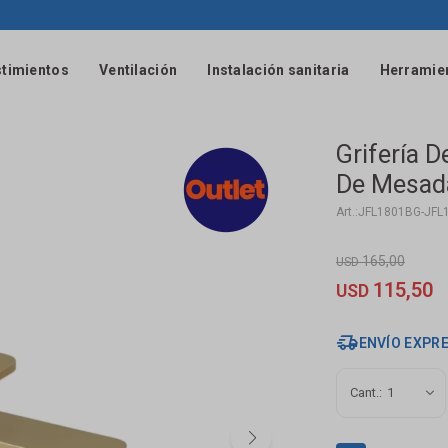
timientos
Ventilación
Instalación sanitaria
Herramie
Grifería 
De Mesada
JFL1801BG-JFL
165,00
USD
115,50
USD
ENVÍO EXPR
1