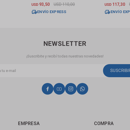
Cromada
Grafito
93,50
USD
110,00
117,30
USD
USD
ENVÍO EXPRESS
ENVÍO EX
NEWSLETTER
¡Suscribite y recibí todas nuestras novedades!
SUSCRIB




EMPRESA
COMPRA