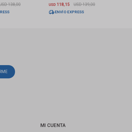
Zoe Cromado
Alas
USD
138,00
118,15
USD
139,00
USD
USD
PRESS
ENVÍO EXPRESS
E
IRME
MI CUENTA