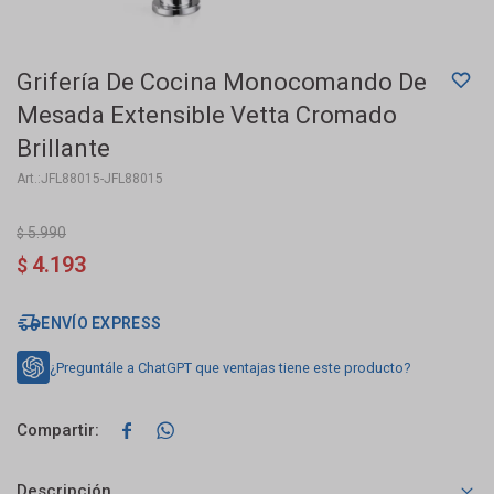
Grifería De Cocina Monocomando De
Mesada Extensible Vetta Cromado
Brillante
JFL88015-JFL88015
5.990
$
4.193
$
ENVÍO EXPRESS
¿Preguntále a ChatGPT que ventajas tiene este producto?


Descripción