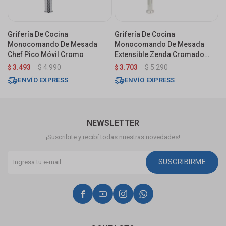
Grifería De Cocina
Grifería De Cocina
G
Monocomando De Mesada
Monocomando De Mesada
M
Chef Pico Móvil Cromo
Extensible Zenda Cromado
C
Brillante
E
3.493
$
4.990
3.703
$
5.290
$
$
U
ENVÍO EXPRESS
ENVÍO EXPRESS
NEWSLETTER
¡Suscribite y recibí todas nuestras novedades!
SUSCRIBIRME



