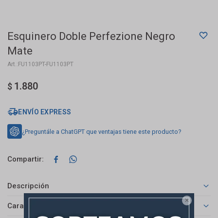
Esquinero Doble Perfezione Negro
Mate
FU1103PT-FU1103PT
1.880
$
ENVÍO EXPRESS
¿Preguntále a ChatGPT que ventajas tiene este producto?


Descripción

Características