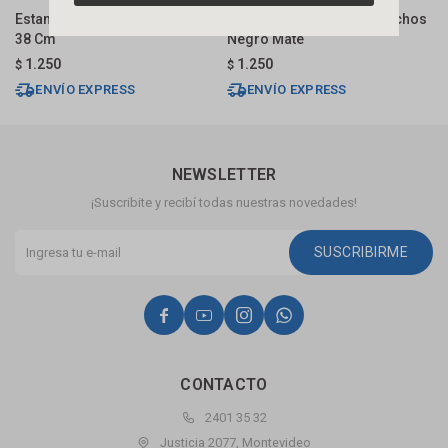
Estante De Baño En Vidrio 11 X
Esquinero Doble Con Ganchos
E
38 Cm
Negro Mate
S
1.250
1.250
$
$
$
ENVÍO EXPRESS
ENVÍO EXPRESS
NEWSLETTER
¡Suscribite y recibí todas nuestras novedades!
SUSCRIBIRME




CONTACTO
2401 35 32
Justicia 2077, Montevideo