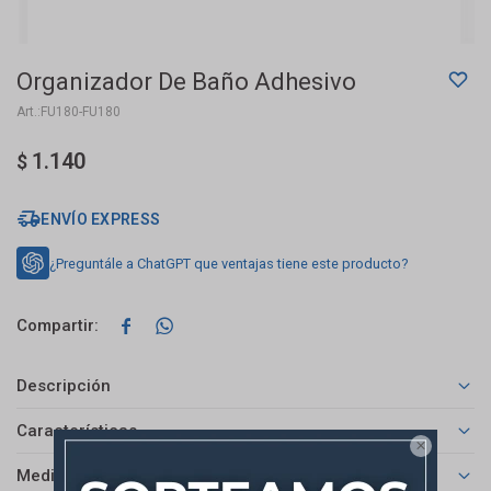
Organizador De Baño Adhesivo
FU180-FU180
1.140
$
ENVÍO EXPRESS
¿Preguntále a ChatGPT que ventajas tiene este producto?


Descripción
Características

Medios de pago