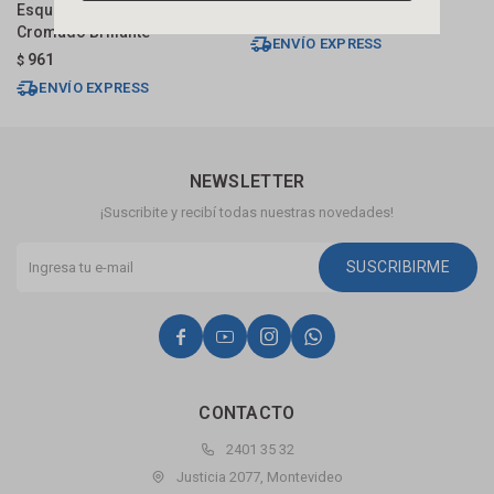
Esquinero En L Bronce
C
970
$
Cromado Brillante
$
ENVÍO EXPRESS
961
$
ENVÍO EXPRESS
NEWSLETTER
¡Suscribite y recibí todas nuestras novedades!
SUSCRIBIRME




CONTACTO
2401 35 32
Justicia 2077, Montevideo