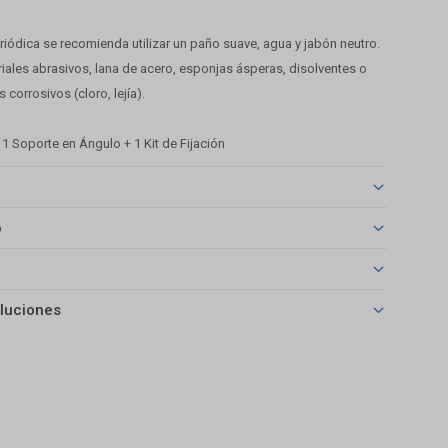
eriódica se recomienda utilizar un paño suave, agua y jabón neutro.
riales abrasivos, lana de acero, esponjas ásperas, disolventes o
corrosivos (cloro, lejía).
: 1 Soporte en Ángulo + 1 Kit de Fijación
o
luciones