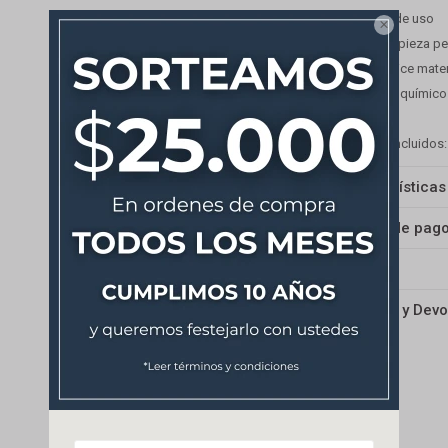
Consejos de uso

-Para la limpieza p
-Nunca utilice mate
productos químicos 
Artículos incluidos
Características
Medios de pag
Envíos
Cambios y Devo