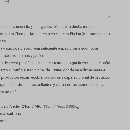

e tu baño necesita y la organización que tu ducha merece.
orte para Champú Ángulo está en el acero Piatina (de forma plana)
eza.
a y sus dos pisos crean suficiente espacio para acomodar
onadores, cremas y jabón.
de acero para fijar la hoja de afeitar o colgar la esponja de baño.
nto superficial tradicional de Future, donde se aplican hasta 4
s productos están recubiertos con una capa adicional de protector
 garantizando colores brillantes y vibrantes, así como una mayor
la oxidación.
cm / Ancho: 21cm / Alto: 33cm / Peso: 0.985kg
ro al carbono
romo