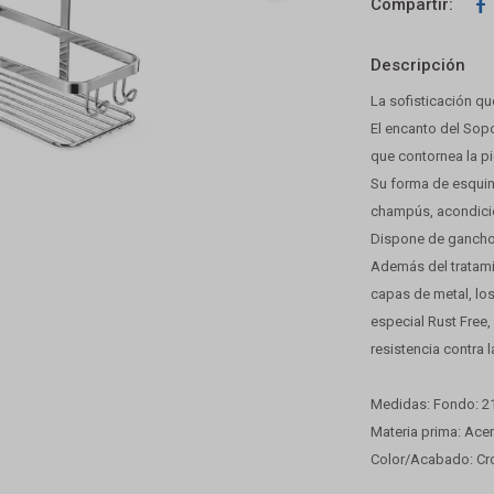

Descripción
La sofisticación qu
El encanto del Sop
que contornea la pi
Su forma de esquin
champús, acondici
Dispone de ganchos 
Además del tratamie
capas de metal, lo
especial Rust Free,
resistencia contra 
Medidas: Fondo: 21
Materia prima: Ace
Color/Acabado: C