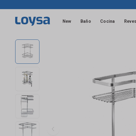
New
Baño
Cocina
Reves