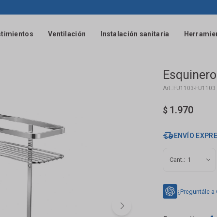
timientos
Ventilación
Instalación sanitaria
Herramie
Esquinero
FU1103-FU1103
1.970
$
ENVÍO EXPR
1
¿Preguntále a