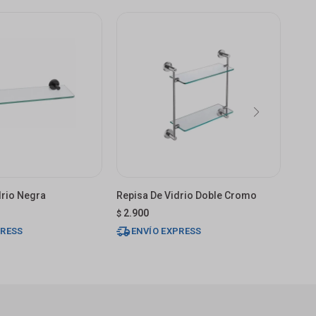
drio Negra
Repisa De Vidrio Doble Cromo
Repi
2.900
2.
$
$
PRESS
ENVÍO EXPRESS
E