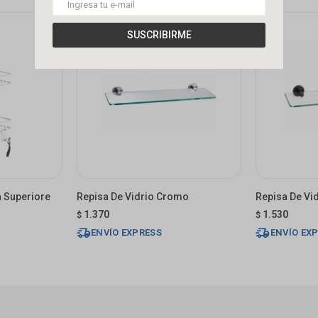
SUSCRIBIRME
a Superiore
Repisa De Vidrio Cromo
Repisa De Vi
1.370
1.530
$
$
ENVÍO EXPRESS
ENVÍO EX