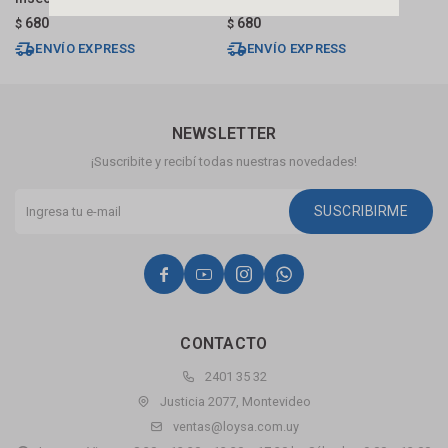
680
680
$
$
$
ENVÍO EXPRESS
ENVÍO EXPRESS
NEWSLETTER
¡Suscribite y recibí todas nuestras novedades!
SUSCRIBIRME




CONTACTO
2401 35 32
Justicia 2077, Montevideo
ventas@loysa.com.uy