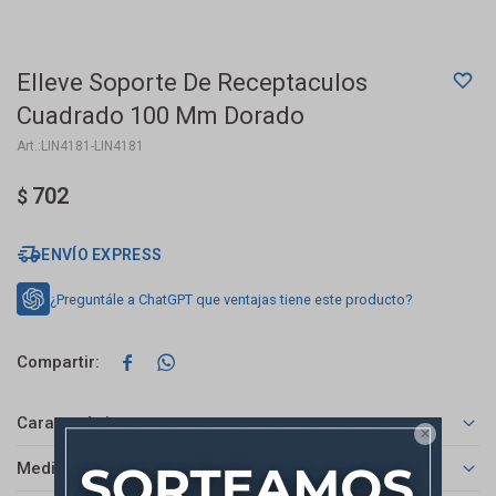
Elleve Soporte De Receptaculos
Cuadrado 100 Mm Dorado
LIN4181-LIN4181
702
$
ENVÍO EXPRESS
¿Preguntále a ChatGPT que ventajas tiene este producto?


Características

Medios de pago