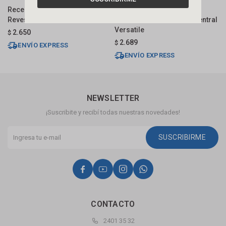
Receptáculo Lineal Acero
Receptaculo Tapa Acero
R
Revestible 70 Cm Dmc
Inoxidable 50cm Salida Central
R
Versatile
2.650
$
$
2.689
$
ENVÍO EXPRESS
ENVÍO EXPRESS
NEWSLETTER
¡Suscribite y recibí todas nuestras novedades!
SUSCRIBIRME




CONTACTO
2401 35 32