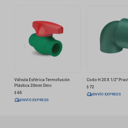
Válvula Esférica Termofusión
Codo H 20 X 1/2" Prac
Plástica 20mm Dmc
72
$
65
$
ENVÍO EXPRESS
ENVÍO EXPRESS