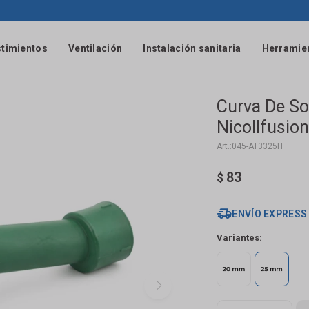
timientos
Ventilación
Instalación sanitaria
Herramie
Curva De S
Nicollfusion
045-AT3325H
83
$
ENVÍO EXPRESS
Variantes: