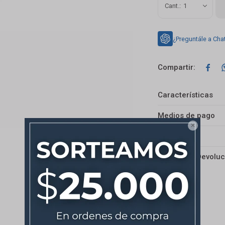
1
¿Preguntále a Cha

Características
Medios de pago

Envíos
Cambios y Devoluc