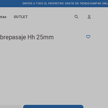
ENVÍOS A TODO EL PAÍS
RETIRO GRATIS EN TIENDA
COMPRÁ ONLINE H
ntas
OUTLET
obrepasaje Hh 25mm