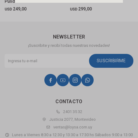
Pulido Oli
Mate Texturizado Oli
M
249,00
299,00
USD
USD
U
NEWSLETTER
¡Suscribite y recibí todas nuestras novedades!
SUSCRIBIRME




CONTACTO
2401 35 32
Justicia 2077, Montevideo
ventas@loysa.com.uy
Lunes a Viernes 8:30 a 12:30 y 13:30 a 17:30 hs Sábados 9:00 a 13:00