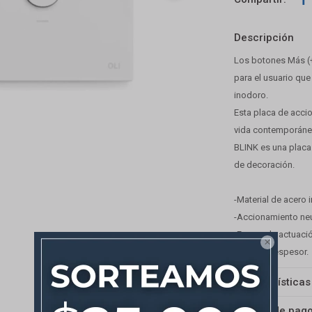
Descripción
Los botones Más (+)
para el usuario qu
inodoro.
Esta placa de accio
vida contemporáneo
BLINK es una placa 
de decoración.
-Material de acero 
-Accionamiento ne
-Fuerza de actuaci

-2 mm de espesor.
Características
Medios de pag