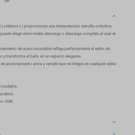
 y Menos (-) proporcionan una interpretación sencilla e intuitiva
e puede elegir entre media descarga o descarga completa al usar el
namiento de acero inoxidable refleja perfectamente el estilo de
 y transforma el baño en un espacio elegante.
de accionamiento única y versátil que se integra en cualquier estilo
inoxidable.
umático.
ón <20N.
o