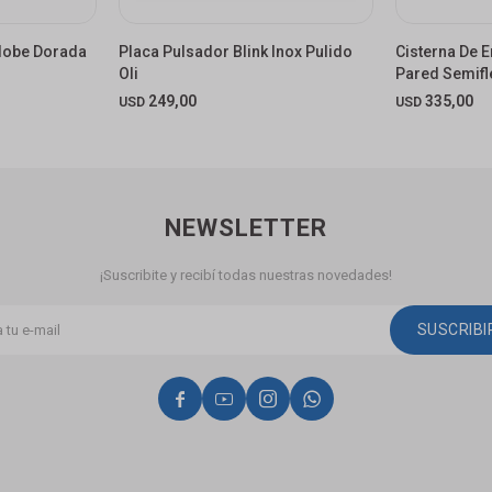
Globe Dorada
Placa Pulsador Blink Inox Pulido
Cisterna De E
Oli
Pared Semifl
249,00
335,00
USD
USD
NEWSLETTER
¡Suscribite y recibí todas nuestras novedades!
SUSCRIB



