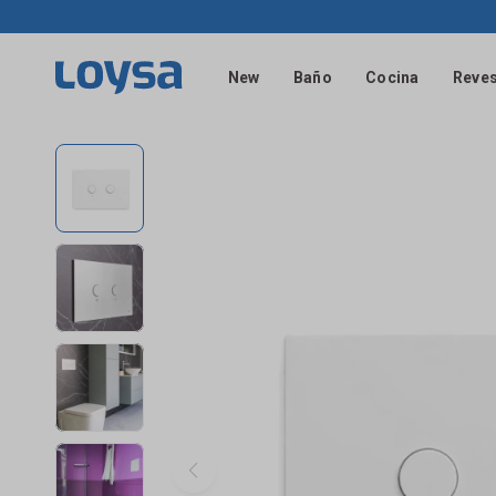
New
Baño
Cocina
Reves