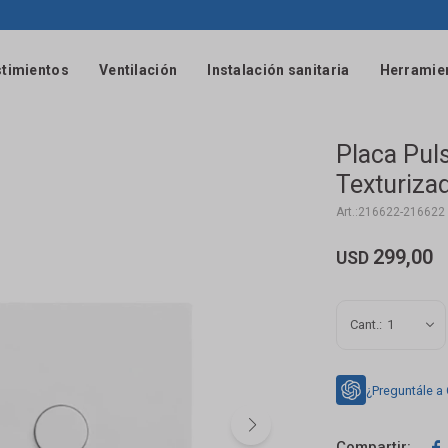
timientos
Ventilación
Instalación sanitaria
Herramie
Placa Pul
Texturizad
216622-216622
299,00
USD
1
¿Preguntále a
