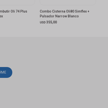
mbutir Oli 74 Plus
Combo Cisterna Oli80 Simflex +
Comb
ex
Pulsador Narrow Blanco
Pul
355,00
USD
USD
IRME