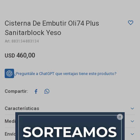
Cisterna De Embutir Oli74 Plus
Sanitarblock Yeso
883134-883134
460,00
USD
¿Preguntále a ChatGPT que ventajas tiene este producto?


Características

Medios de pago
Envíos