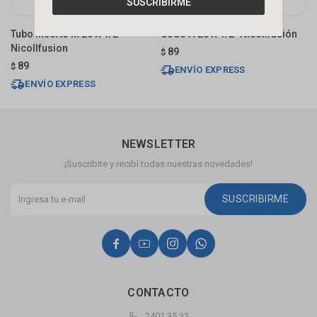
SUSCRIBIRME
Tubo Inserto M 20 X 1/2"
Codo H 20 X 1/2" Nicollfusión
C
Nicollfusion
89
$
$
89
$
ENVÍO EXPRESS
ENVÍO EXPRESS
NEWSLETTER
¡Suscribite y recibí todas nuestras novedades!
SUSCRIBIRME




CONTACTO
2401 35 32