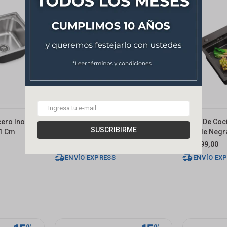
cero Inox. 201
Pileta De Cocina Dream Simple
Pileta De Co
SUSCRIBIRME
21 Cm
68x45x21cm Acero
Grande Negr
6.250
199,00
$
USD
ENVÍO EXPRESS
ENVÍO EX