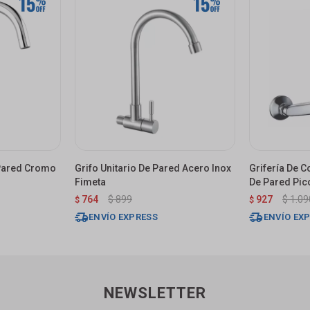
 Pared Cromo
Grifo Unitario De Pared Acero Inox
Grifería De
Fimeta
De Pared Pic
Cromado Bril
764
$
899
927
$
1.09
$
$
ENVÍO EXPRESS
ENVÍO EX
NEWSLETTER