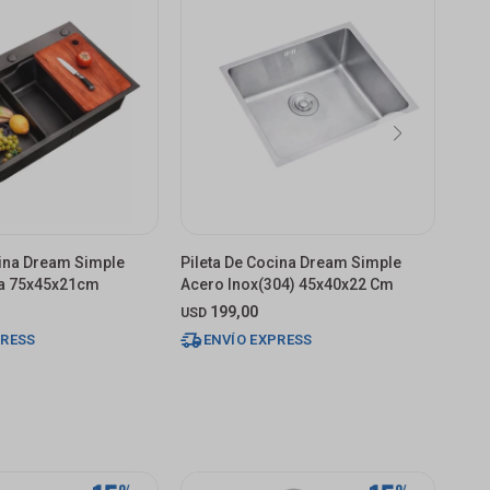
cina Dream Simple
Pileta De Cocina Dream Simple
Pile
a 75x45x21cm
Acero Inox(304) 45x40x22 Cm
Ac.3
199,00
3.
USD
$
PRESS
ENVÍO EXPRESS
E