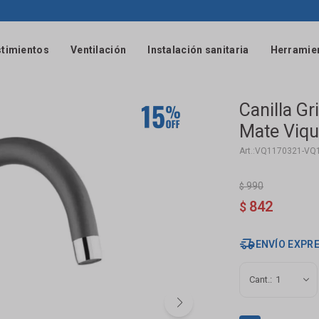
timientos
Ventilación
Instalación sanitaria
Herramie
Canilla Gr
Mate Viqu
VQ1170321-VQ
990
$
842
$
ENVÍO EXPR
1