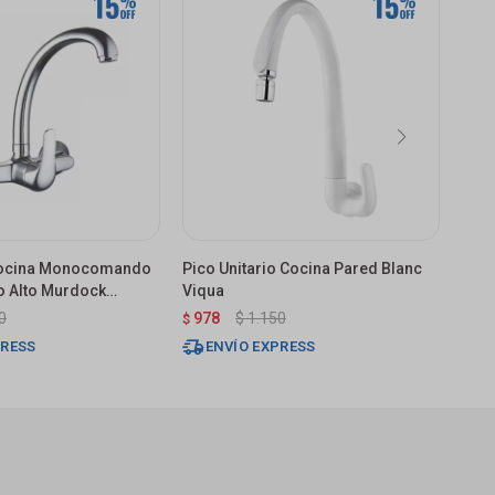
 Cocina Monocomando
Pico Unitario Cocina Pared Blanc
Grif
o Alto Murdock
Viqua
De P
lante
Murd
0
978
$
1.150
1.
$
$
PRESS
ENVÍO EXPRESS
E