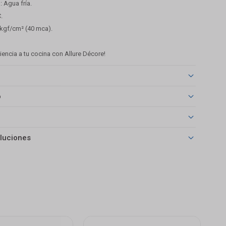
 Agua fría.
.
 kgf/cm² (40 mca).
iencia a tu cocina con Allure Décore!
o
luciones