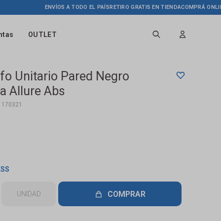
ENVÍOS A TODO EL PAÍS
RETIRO GRATIS EN TIENDA
COMPRÁ ONLINE HAST
ntas
OUTLET
ifo Unitario Pared Negro
a Allure Abs
1170321
ESS
COMPRAR
UNIDAD