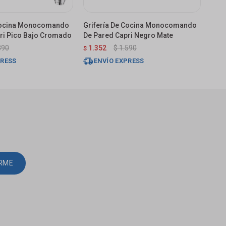
 Cocina Monocomando
Grifería De Cocina Monocomando
Grif
ri Pico Bajo Cromado
De Pared Capri Negro Mate
Mou
390
1.352
$
1.590
1.
$
$
PRESS
ENVÍO EXPRESS
E
IRME