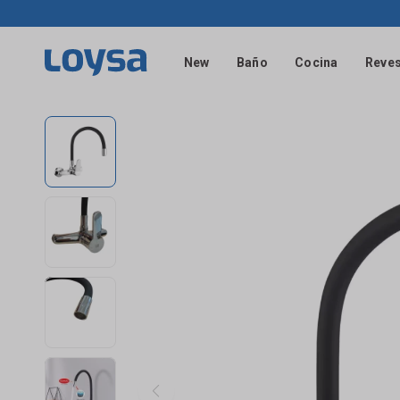
New
Baño
Cocina
Reves