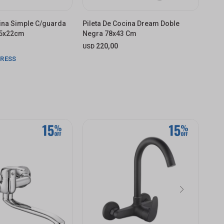
cina Simple C/guarda
Pileta De Cocina Dream Doble
Pile
45x22cm
Negra 78x43 Cm
78x4
220,00
3.
USD
$
PRESS