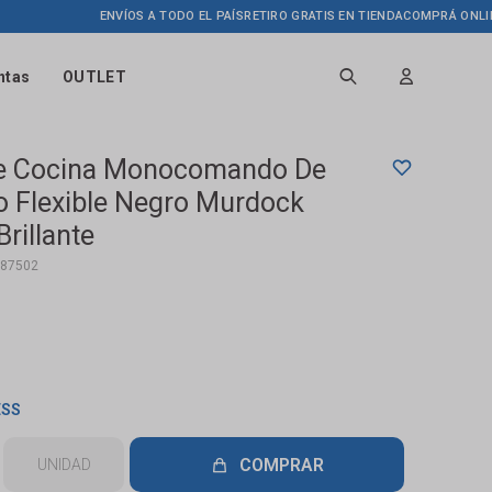
ENVÍOS A TODO EL PAÍS
RETIRO GRATIS EN TIENDA
COMPRÁ ONLINE HAST
ntas
OUTLET
De Cocina Monocomando De
o Flexible Negro Murdock
rillante
87502
ESS
COMPRAR
UNIDAD