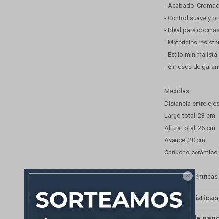
- Acabado: Cromado
- Control suave y p
- Ideal para cocina
- Materiales resiste
- Estilo minimalist
- 6 meses de garant
Medidas
Distancia entre eje
Largo total: 23 cm
Altura total: 26 cm
Avance: 20 cm
Cartucho cerámico

Incluye excéntricas
Características
Medios de pag