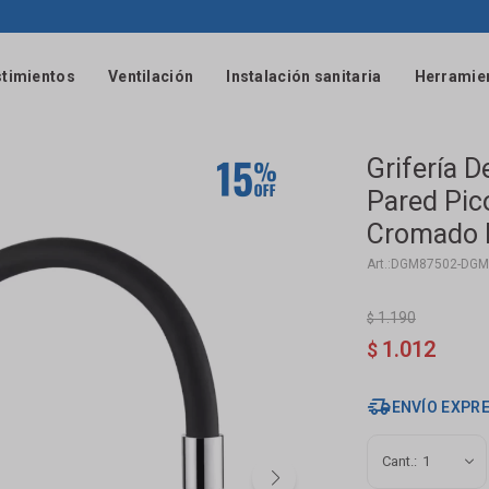
timientos
Ventilación
Instalación sanitaria
Herramie
Grifería 
Pared Pic
Cromado B
DGM87502-DGM
1.190
$
1.012
$
ENVÍO EXPR
1