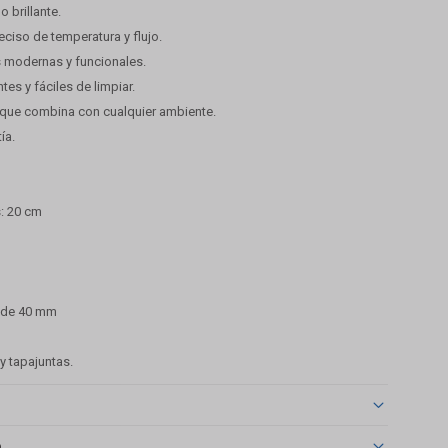
 brillante.
reciso de temperatura y flujo.
s modernas y funcionales.
ntes y fáciles de limpiar.
a que combina con cualquier ambiente.
ía.
s: 20 cm
 de 40 mm
 y tapajuntas.
o