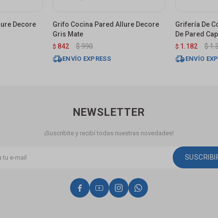
lure Decore
Grifo Cocina Pared Allure Decore
Grifería De
Gris Mate
De Pared Cap
842
$
990
1.182
$
1.
$
$
ENVÍO EXPRESS
ENVÍO EX
NEWSLETTER
¡Suscribite y recibí todas nuestras novedades!
SUSCRIB



