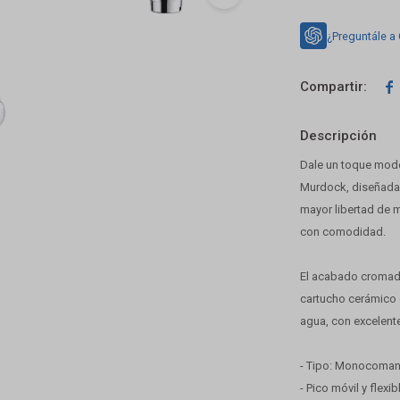
¿Preguntále a

Descripción
Dale un toque mode
Murdock, diseñada p
mayor libertad de m
con comodidad.
El acabado cromado 
cartucho cerámico 
agua, con excelente
- Tipo: Monocoman
- Pico móvil y flex