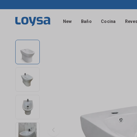
New
Baño
Cocina
Reves