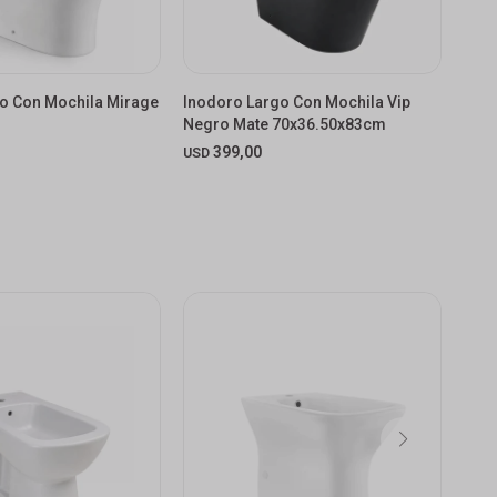
o Con Mochila Mirage
Inodoro Largo Con Mochila Vip
Inod
Negro Mate 70x36.50x83cm
Torr
399,00
8.
USD
$