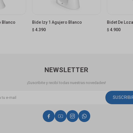
o Blanco
Bide Izy 1 Agujero Blanco
Bidet De Loz
4.390
4.900
$
$
NEWSLETTER
¡Suscribite y recibí todas nuestras novedades!
SUSCRIB



