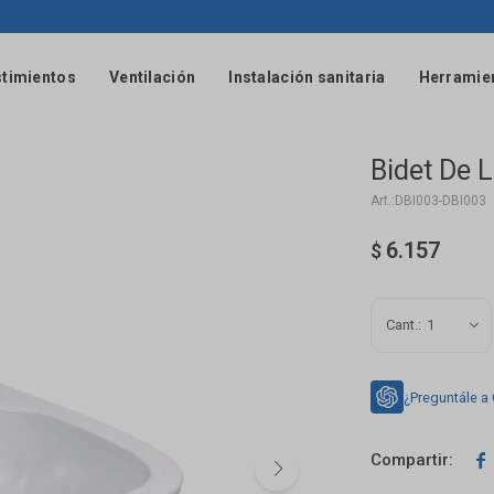
timientos
Ventilación
Instalación sanitaria
Herramie
Bidet De 
DBI003-DBI003
6.157
$
1
¿Preguntále a
