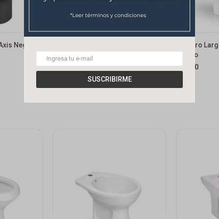
Axis Negro
Inodoro Largo C/ Mochila Dual
Inodoro Larg
Montano Blanco
Blanco
6.490
8.490
$
$
SUSCRIBIRME