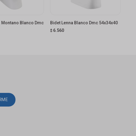
a Montano Blanco Dmc
Bidet Lenna Blanco Dmc 54x34x40
Bide
6.560
6.
$
$
IRME