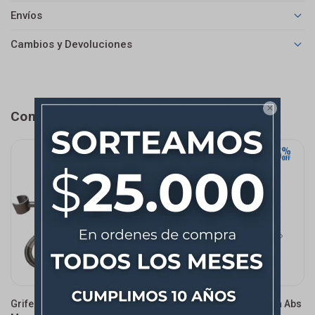
Envíos
Cambios y Devoluciones

Completá tu compra
Grifería De Ducha Higiénica
Pico Para Ducha Higiénica Abs
G