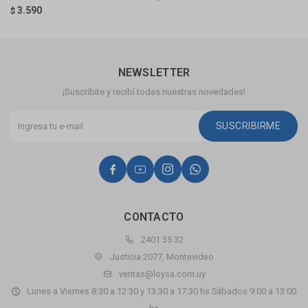
3.590
$
$
NEWSLETTER
¡Suscribite y recibí todas nuestras novedades!
SUSCRIBIRME




CONTACTO
2401 35 32
Justicia 2077, Montevideo
ventas@loysa.com.uy
Lunes a Viernes 8:30 a 12:30 y 13:30 a 17:30 hs Sábados 9:00 a 13:00