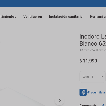
timientos
Ventilación
Instalación sanitaria
Herramie
Inodoro L
Blanco 6
KS122488-KS12
11.990
$
1
¿Preguntále a
