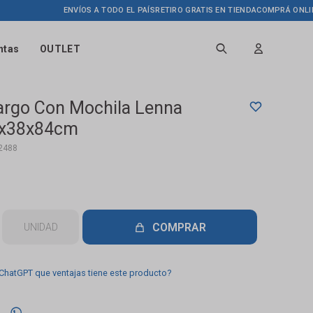
ENVÍOS A TODO EL PAÍS
RETIRO GRATIS EN TIENDA
COMPRÁ ONLINE HAST
ntas
OUTLET
argo Con Mochila Lenna
5x38x84cm
2488
COMPRAR
UNIDAD
 ChatGPT que ventajas tiene este producto?
