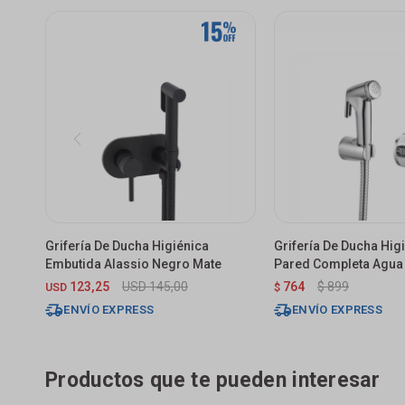
Grifería De Ducha Higiénica
Grifería De Ducha Hig
Embutida Alassio Negro Mate
Pared Completa Agua 
Cromado
123,25
USD
145,00
764
$
899
USD
$
ENVÍO EXPRESS
ENVÍO EXPRESS
Productos que te pueden interesar