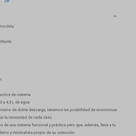
mochila.
illante
m
sorios de cisterna.
3 a 4,5 L de agua.
anismo de doble descarga, tenemos las posibilidad de economizar
gún la necesidad de cada caso.
 de una cisterna funcional y práctica pero que, además, lleva a tu
erno y minimalista propio de su colección.