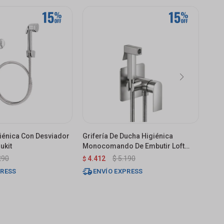
giénica Con Desviador
Grifería De Ducha Higiénica
Llav
lukit
Monocomando De Embutir Loft
Tex
Gris Satinado
290
4.412
$
5.190
27
$
$
PRESS
ENVÍO EXPRESS
E