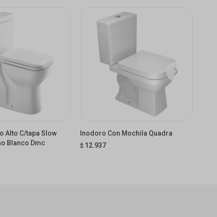
o Alto C/tapa Slow
Inodoro Con Mochila Quadra
Inod
no Blanco Dmc
Mon
12.937
$
USD