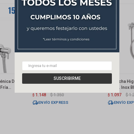
SUSCRIBIRME
iénica De
Grifería Ducha Higiénica
Kit Ducha Hi
Fría
Monocomando Capri Cromado
Y Flex. Inox B
1.148
$
1.350
1.097
$
1.
$
$
ENVÍO EXPRESS
ENVÍO EX