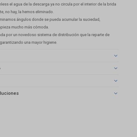
less el agua de la descarga ya no circula por el interior de la brida
e, no hay, la hemos eliminado.
iminamos ángulos donde se pueda acumular la suciedad,
impieza mucho más cómoda.
ada por un novedoso sistema de distribución que la reparte de
arantizando una mayor higiene.
o
luciones