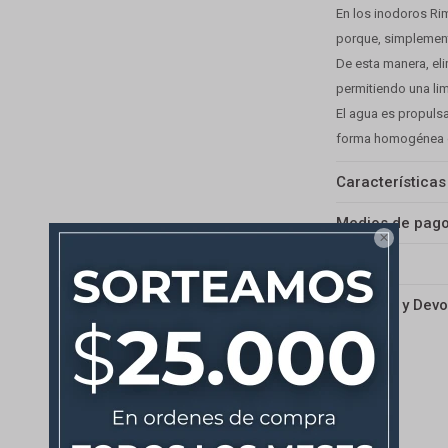
En los inodoros Rim
porque, simplement
De esta manera, el
permitiendo una l
El agua es propuls
forma homogénea g
Características
Medios de pag

Envíos
Cambios y Devo