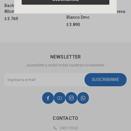
Bacha De Apoyo Rectangular
Bacha De Sobreponer
B
80cm C/mesa Blanca Fabribam
Rectangular 80x46 Cm C/mesa
R
Blanco Dmc
C
3.769
$
3.890
$
$
NEWSLETTER
¡Suscribite y recibí todas nuestras novedades!
SUSCRIBIRME




CONTACTO
2401 35 32