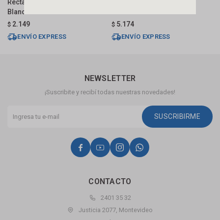
Rectangular 50x45 Cm C/mesa
Cuadrada 41 Cm C/mesa
R
Blanca Brillante Dmc
Blanca Deca
N
2.149
5.174
$
$
U
ENVÍO EXPRESS
ENVÍO EXPRESS
NEWSLETTER
¡Suscribite y recibí todas nuestras novedades!
SUSCRIBIRME




CONTACTO
2401 35 32
Justicia 2077, Montevideo