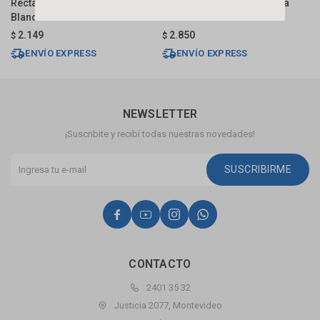
Rectangular 50x45 Cm C/mesa
Rectangular 60 Cm C/mesa
R
Blanca Brillante Dmc
Blanca Fabribam
B
2.149
2.850
$
$
$
ENVÍO EXPRESS
ENVÍO EXPRESS
NEWSLETTER
¡Suscribite y recibí todas nuestras novedades!
SUSCRIBIRME




CONTACTO
2401 35 32
Justicia 2077, Montevideo