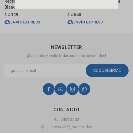
Rectangular 50x45 Cm C/mesa
Rectangular 60 Cm C/mesa
R
Blanca Brillante Dmc
Blanca Fabribam
C
2.149
2.850
$
$
$
ENVÍO EXPRESS
ENVÍO EXPRESS
NEWSLETTER
¡Suscribite y recibí todas nuestras novedades!
SUSCRIBIRME




CONTACTO
2401 35 32
Justicia 2077, Montevideo