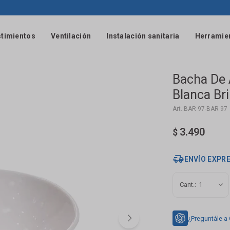
timientos
Ventilación
Instalación sanitaria
Herramie
Bacha De
Blanca Bri
BAR 97-BAR 97
3.490
$
ENVÍO EXPR
1
¿Preguntále a