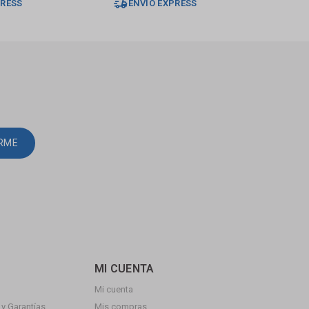
PRESS
ENVÍO EXPRESS
E
IRME
MI CUENTA
Mi cuenta
y Garantías
Mis compras