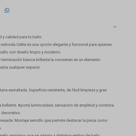

ad y calidad para tu baño.
redonda Celite es una opción elegante y funcional para quienes
baño con diseño limpio y moderno.
terminación blanca brillante la convierten en un elemento
alza cualquier espacio.
taria esmaltada: Superficie resistente, de fácil limpieza y gran
a brillante: Aporta luminosidad, sensación de amplitud y combina
o decorativo.
 mesada: Montaje sencillo que permite destacar la pieza como
.
seño armónico que se adapta a distintos estilos de baño.