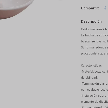

Descripción
Estilo, funcionalid
La bacha de apoyo 
buscan renovar su 
Su forma redonda y 
protagonista que re
Características
-Material: Loza sani
durabilidad.
-Terminación blanc
con cualquier estil
-Instalación sobre
elemento de diseño
-Forma redonda: Di