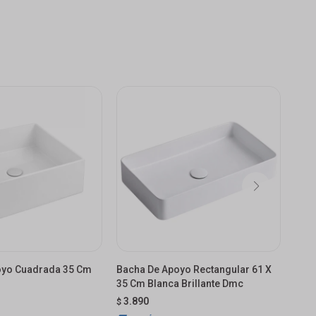
oyo Cuadrada 35 Cm
Bacha De Apoyo Rectangular 61 X
Bac
35 Cm Blanca Brillante Dmc
Neg
3.890
$
USD