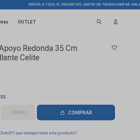
ENVÍOS A TODO EL PAÍS
RETIRO GRATIS EN TIENDA
COMPRÁ ONLINE HAS
ntas
OUTLET
 Apoyo Redonda 35 Cm
llante Celite
ESS
COMPRAR
UNIDAD
 ChatGPT que ventajas tiene este producto?