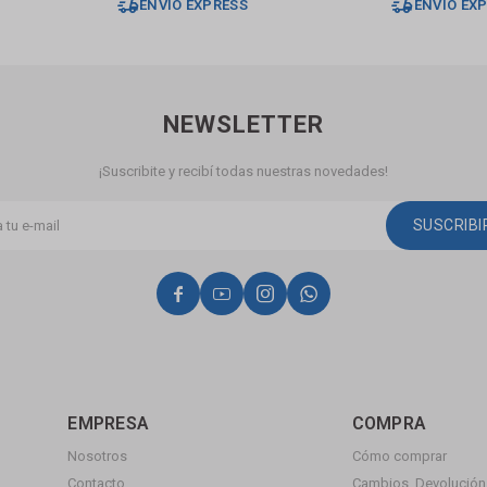
ENVÍO EXPRESS
ENVÍO EX
NEWSLETTER
¡Suscribite y recibí todas nuestras novedades!
SUSCRIB




EMPRESA
COMPRA
Nosotros
Cómo comprar
Contacto
Cambios, Devolución 