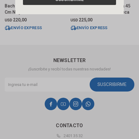
Bacha De Apoyo Cuadrada 40
Bacha De Apoyo Cuadrada 45
B
Cm Negro Mate Deca
Cm C/mesa Verde Mate Deca
C
220,00
225,00
USD
USD
U
ENVÍO EXPRESS
ENVÍO EXPRESS
NEWSLETTER
¡Suscribite y recibí todas nuestras novedades!
SUSCRIBIRME




CONTACTO
2401 35 32