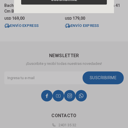
Bacha De Apoyo Cuadrada 40
Bacha De Apoyo Cuadrada 41
B
Cm Blanca Brillante Deca
Cm Blanco Deca
C
169,00
179,00
USD
USD
U
ENVÍO EXPRESS
ENVÍO EXPRESS
NEWSLETTER
¡Suscribite y recibí todas nuestras novedades!
SUSCRIBIRME




CONTACTO
2401 35 32