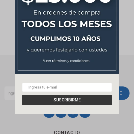
NEWSLETTER
¡Suscribite y recibí todas nuestras novedades!
SUSCRIBIRME
SUSCRIBIRME




CONTACTO